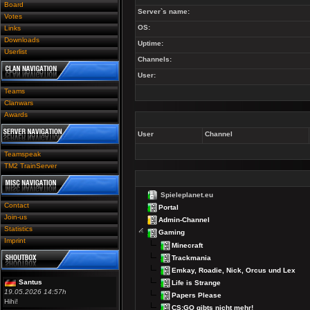
Board
Server`s name:
Votes
OS:
Links
Downloads
Uptime:
Userlist
Channels:
User:
Teams
Clanwars
Awards
User
Channel
Teamspeak
TM2 TrainServer
Spieleplanet.eu
Contact
Portal
Join-us
Admin-Channel
Statistics
Gaming
Imprint
Minecraft
Trackmania
Emkay, Roadie, Nick, Orcus und Lex
Santus
Life is Strange
19.05.2026 14:57h
Papers Please
Hihi!
CS:GO gibts nicht mehr!