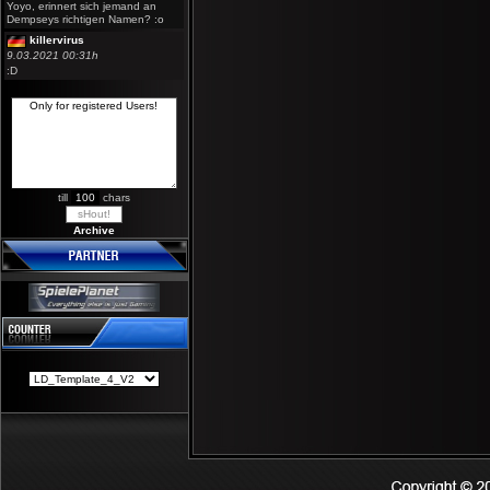
Yoyo, erinnert sich jemand an
Dempseys richtigen Namen? :o
killervirus
9.03.2021 00:31h
:D
till
chars
Archive