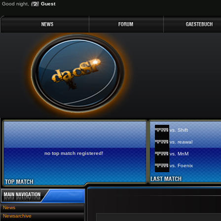
Good night,
Guest
vs. Shift
vs. reawal
no top match registered!
vs. MnM
vs. Foenix
News
Newsarchive