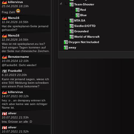
killervirus
Team-Shooter
25.04.2026 18:19h
Red
Frag Zahl
Blue
Manu16
MTA:SA
11.04.2026 16:56h
Siedler2/OTTD
Hat die spieleplanet-Seite jemand
gehaxx0rt?
Grounded
Manu16
World of Warcraft
11.04.2026 16:56h
Oxygen Not Included
Was ist mit spieleplanet.eu los?
away
Seit einigen Tagen kommen auf
der Seite nur chinesische Zeichen.
Benutzername
10.09.2024 12:10h
@Fanke84: Geht wieder!
Franke84
6.10.2023 23:20h
Kann mir jemand sagen, wieso ich
eine 500 Meldung beim schreiben
von einem Post bekomme?
killervirus
14.07.2021 00:12h
hey :o , an dempsey erinner ich
mich aber keine wie sein richtiger
Name ist.
oliver
10.07.2021 21:53h
btw, Grüsse an alle :D
oliver
10.07.2021 21:52h