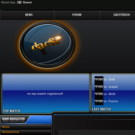
Good day,
Guest
vs. Shift
vs. reawal
no top match registered!
vs. MnM
vs. Foenix
News
Newsarchive