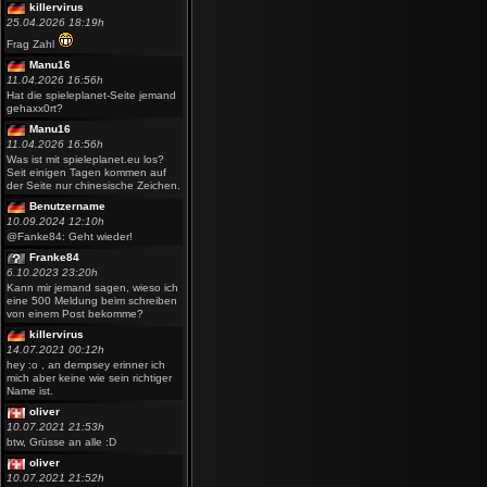
killervirus
25.04.2026 18:19h
Frag Zahl
Manu16
11.04.2026 16:56h
Hat die spieleplanet-Seite jemand
gehaxx0rt?
Manu16
11.04.2026 16:56h
Was ist mit spieleplanet.eu los?
Seit einigen Tagen kommen auf
der Seite nur chinesische Zeichen.
Benutzername
10.09.2024 12:10h
@Fanke84: Geht wieder!
Franke84
6.10.2023 23:20h
Kann mir jemand sagen, wieso ich
eine 500 Meldung beim schreiben
von einem Post bekomme?
killervirus
14.07.2021 00:12h
hey :o , an dempsey erinner ich
mich aber keine wie sein richtiger
Name ist.
oliver
10.07.2021 21:53h
btw, Grüsse an alle :D
oliver
10.07.2021 21:52h