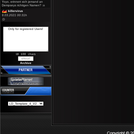
Yoyo, erinnert sich jemand an
Dempseys richtigen Namen? :o
killervirus
9.03.2021 00:31h
:D
till
chars
Archive