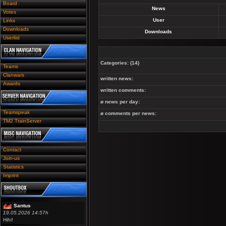
Board
News
Votes
User
Links
Downloads
Downloads
Userlist
Categories:
(14)
Teams
Clanwars
written news:
Awards
written comments:
ø news per day:
Teamspeak
ø comments per news:
TM2 TrainServer
Contact
Join-us
Statistics
Imprint
Santus
19.05.2026 14:57h
Hihi!